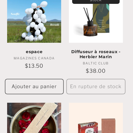
espace
Diffuseur à roseaux -
Herbier Marin
MAGAZINES CANADA
Marchands
BALTIC CLUB
Marchands
:
Prix
$13.50
:
Prix
$38.00
régulier
régulier
Ajouter au panier
En rupture de stock