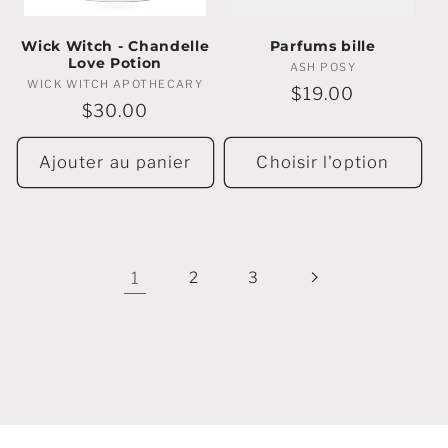
Wick Witch - Chandelle
Parfums bille
Love Potion
ASH POSY
Marchands
WICK WITCH APOTHECARY
Marchands
:
Prix
$19.00
:
Prix
$30.00
régulier
régulier
Ajouter au panier
Choisir l'option
1
2
3