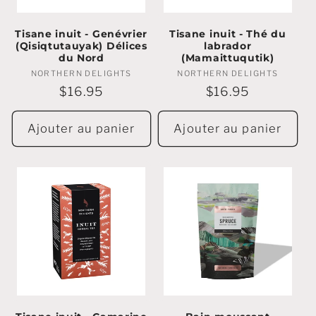
Tisane inuit - Genévrier
Tisane inuit - Thé du
(Qisiqtutauyak) Délices
labrador
du Nord
(Mamaittuqutik)
NORTHERN DELIGHTS
Marchands
NORTHERN DELIGHTS
Marchands
:
:
Prix
$16.95
Prix
$16.95
régulier
régulier
Ajouter au panier
Ajouter au panier