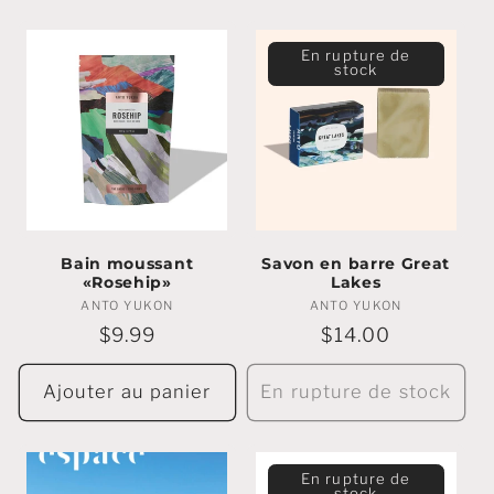
En rupture de
stock
Bain moussant
Savon en barre Great
«Rosehip»
Lakes
ANTO YUKON
Marchands
ANTO YUKON
Marchands
:
:
Prix
$9.99
Prix
$14.00
régulier
régulier
Ajouter au panier
En rupture de stock
En rupture de
stock