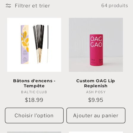
e
Filtrer et trier
64 produits
c
t
i
o
n
:
Bâtons d'encens -
Custom OAG Lip
Tempête
Replenish
BALTIC CLUB
Marchands
ASH POSY
Marchands
:
:
Prix
$18.99
Prix
$9.95
régulier
régulier
Choisir l'option
Ajouter au panier