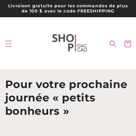
et
Livraison gratuite pour les commandes de plus
passer
de 100 $ avec le code FREESHIPPING
au
contenu
Panier
C
Pour votre prochaine
o
journée « petits
l
bonheurs »
l