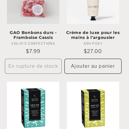
GAO Bonbons durs -
Crème de luxe pour les
Framboise Cassis
mains à l'argousier
VOLIO'S CONFECTIONS
Marchands
ASH POSY
Marchands
:
:
Prix
$7.99
Prix
$27.00
régulier
régulier
En rupture de stock
Ajouter au panier