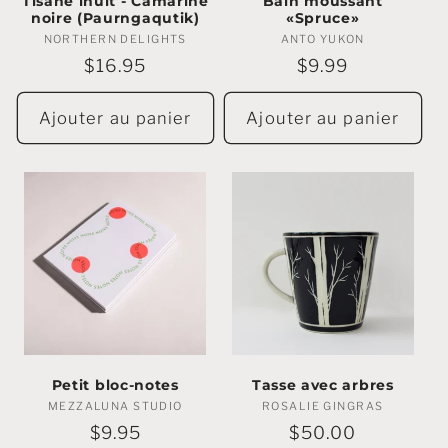
Tisane inuit - Camarine
Bain moussant
noire (Paurngaqutik)
«Spruce»
NORTHERN DELIGHTS
Marchands
ANTO YUKON
Marchands
:
:
Prix
$16.95
Prix
$9.99
régulier
régulier
Ajouter au panier
Ajouter au panier
Petit bloc-notes
Tasse avec arbres
MEZZALUNA STUDIO
Marchands
ROSALIE GINGRAS
Marchands
:
:
Prix
$9.95
Prix
$50.00