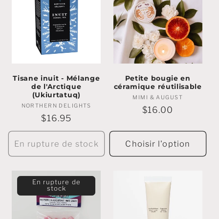
Tisane inuit - Mélange
Petite bougie en
de l'Arctique
céramique réutilisable
(Ukiurtatuq)
MIMI & AUGUST
Marchands
NORTHERN DELIGHTS
Marchands
:
Prix
$16.00
:
Prix
$16.95
régulier
régulier
En rupture de stock
Choisir l'option
En rupture de
stock