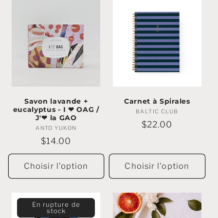
Savon lavande +
Carnet à Spirales
eucalyptus - I ❤ OAG /
BALTIC CLUB
Marchands
J'❤ la GAO
:
Prix
$22.00
ANTO YUKON
Marchands
régulier
:
Prix
$14.00
régulier
Choisir l'option
Choisir l'option
En rupture de
stock