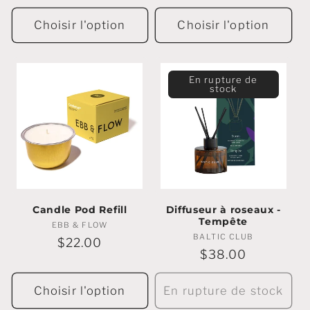
régulier
régulier
Choisir l'option
Choisir l'option
En rupture de
stock
Candle Pod Refill
Diffuseur à roseaux -
Tempête
EBB & FLOW
Marchands
BALTIC CLUB
Marchands
:
Prix
$22.00
:
Prix
$38.00
régulier
régulier
Choisir l'option
En rupture de stock