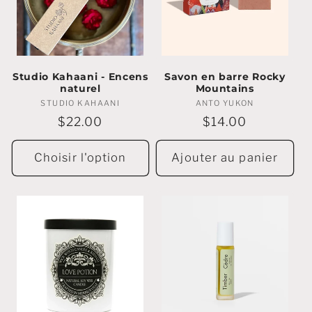
Studio Kahaani - Encens
Savon en barre Rocky
naturel
Mountains
STUDIO KAHAANI
Marchands
ANTO YUKON
Marchands
:
:
Prix
$22.00
Prix
$14.00
régulier
régulier
Choisir l'option
Ajouter au panier